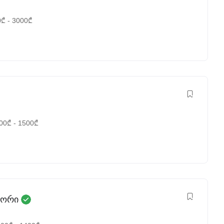
0
₾
-
3000
₾
00
₾
-
1500
₾
ტორი