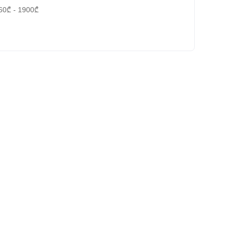
60
₾
-
1900
₾