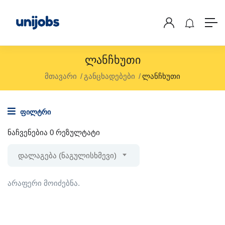
Ლანჩხუთი
მთავარი
განცხადებები
ლანჩხუთი
ფილტრი
ნაჩვენებია 0 რეზულტატი
დალაგება (ნაგულისხმევი)
არაფერი მოიძებნა.