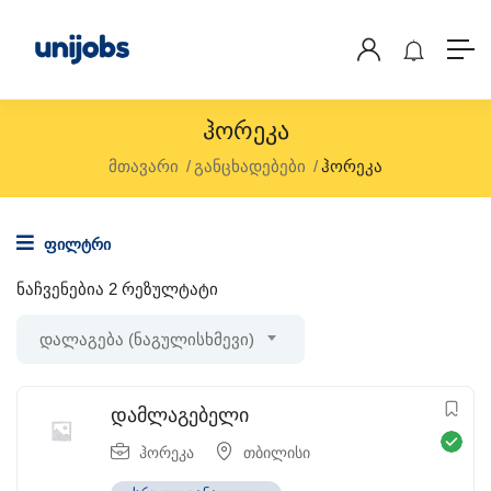
Ჰორეკა
მთავარი
განცხადებები
ჰორეკა
ფილტრი
ნაჩვენებია 2 რეზულტატი
დალაგება (ნაგულისხმევი)
დამლაგებელი
ჰორეკა
თბილისი