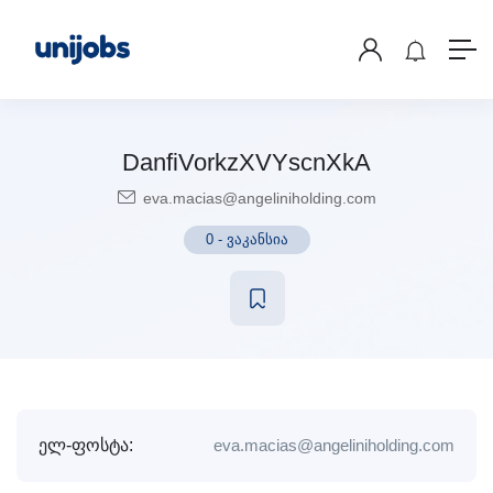
DanfiVorkzXVYscnXkA
eva.macias@angeliniholding.com
0
-
ვაკანსია
ელ-ფოსტა:
eva.macias@angeliniholding.com