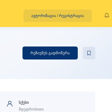
ავტორიზაცია
/
რეგისტრაცია
რეზიუმეს გადმოწერა
სქესი
მდედრობითი