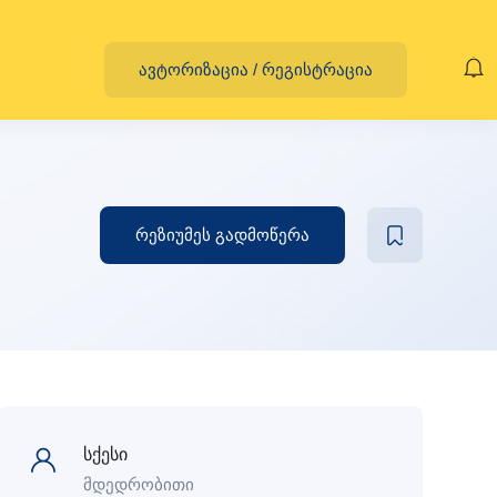
ავტორიზაცია
/
რეგისტრაცია
რეზიუმეს გადმოწერა
სქესი
მდედრობითი