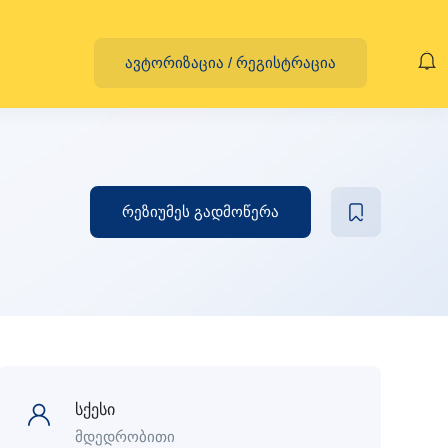
ავტორიზაცია
/
რეგისტრაცია
რეზიუმეს გადმოწერა
სქესი
მდედრობითი