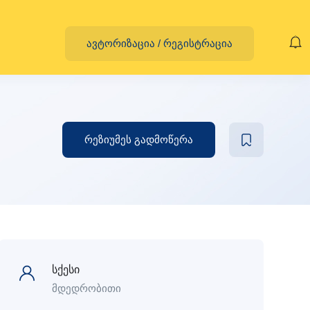
ავტორიზაცია
/
რეგისტრაცია
რეზიუმეს გადმოწერა
სქესი
მდედრობითი