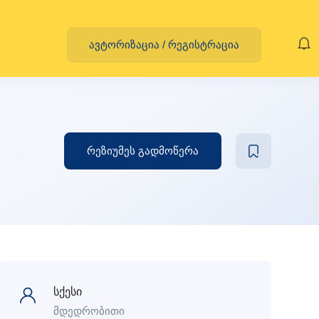
ავტორიზაცია
/
რეგისტრაცია
რეზიუმეს გადმოწერა
სქესი
მდედრობითი