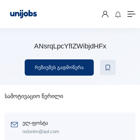
ANsrqLpcYfIZWibjdHFx
რეზიუმეს გადმოწერა
სამოტივაციო წერილი
ელ-ფოსტა
nslonim@aol.com